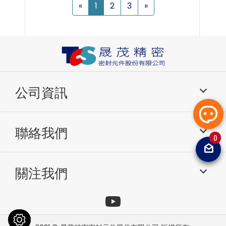
«
1
2
3
»
公司資訊
產品介紹
應用分類
聯絡我們
關於我們
研發與生產
0
技術信息
常見問題
電話：049-2261799
傳真：049-2264567
電子郵件：
sales@
最新消息
熱門影音
關注我們
tcsoilseal@gmai
聯絡我們
網站地圖
免責聲明