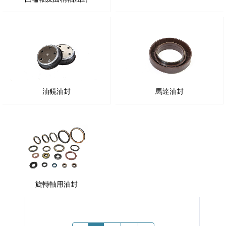
油鏡油封
馬達油封
旋轉軸用油封