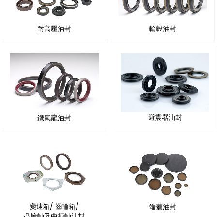
耐高壓油封
輪轂油封
避震器油封
鐵氟龍油封
變速箱/ 齒輪箱/
端蓋油封
凸輪軸及曲柄軸油封