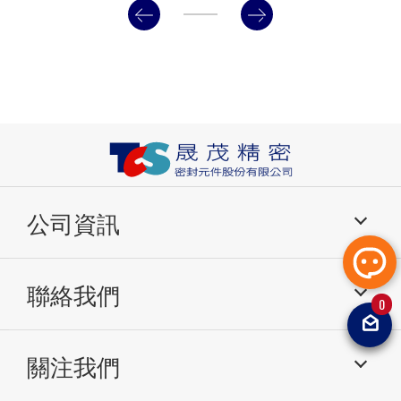
公司資訊
產品介紹
應用分類
聯絡我們
關於我們
研發與生產
0
技術信息
常見問題
電話：049-2261799
傳真：049-2264567
電子郵件：
sales@
最新消息
熱門影音
關注我們
tcsoilseal@gmai
聯絡我們
網站地圖
免責聲明