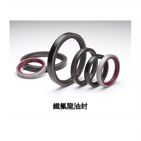
鐵氟龍油封