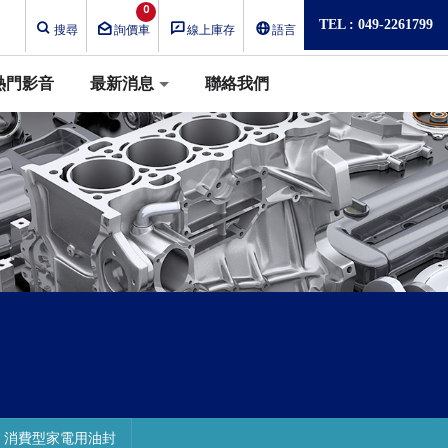
0
TEL : 049-2261799
搜尋
詢價車
線上庫存
語言
熱門影音
最新消息
聯絡我們
消費型家電用油封