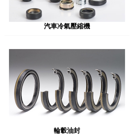
汽車冷氣壓縮機
輪轂油封